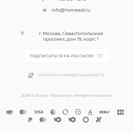
скорости вращения насадок без разбрызгивания
info@homeaid.ru
при старте. 9 скоростных режимов. Выбранная
скорость сообщается светодиодной индикацией. В
комплект входит: миксер, венчики Turbo из
г. Москва, Севастопольский
нержавеющей стали, венчик для взбивания из
проспект, дом 19, корп. 1
нержавеющей стали, 2 крюка для теста, насадка для
коктейлей, чехол для насадок.
ПОДПИСАТЬСЯ НА РАССЫЛКУ
ПОЛИТИКА КОНФИДЕНЦИАЛЬНОСТИ
2026 © Аспро: Максимум - интернет-магазин