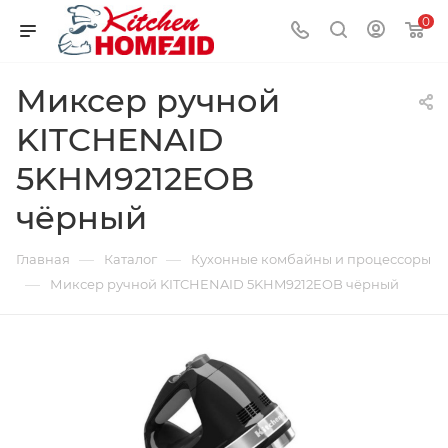
0
Миксер ручной
KITCHENAID
5KHM9212EOB
чёрный
—
—
Главная
Каталог
Кухонные комбайны и процессоры
—
Миксер ручной KITCHENAID 5KHM9212EOB чёрный