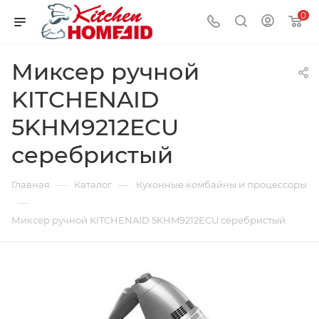
0
Миксер ручной
KITCHENAID
5KHM9212ECU
серебристый
—
—
Главная
Каталог
Кухонные комбайны и процессоры
—
Миксер ручной KITCHENAID 5KHM9212ECU серебристый