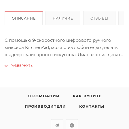
ОПИСАНИЕ
НАЛИЧИЕ
ОТЗЫВЫ
К
С помощью 9-скоростного цифрового ручного
миксера KitchenAid, можно из любой еды сделать
шедевр кулинарного искусства. Диапазон из девяти
скоростей расширяет возможности: низкие
скорости идеальны для помешивания деликатных
соусов или молочных коктейлей безо всякого
разбрызгивания; на более высоких скоростях
можно замешивать густое тесто; а самые большие
О КОМПАНИИ
КАК КУПИТЬ
скорости подходят для идеального взбивания
яичных белков. Цифровой ручной миксер –
ПРОИЗВОДИТЕЛИ
КОНТАКТЫ
младший брат классического настольного миксера
KitchenAid. Мощный и тихий DC двигатель
справляется с высокой нагрузкой без лишнего