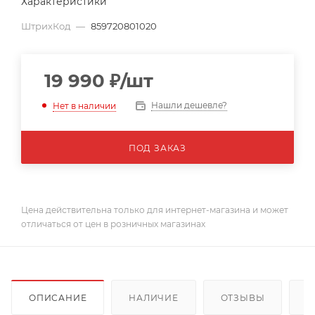
Характеристики
ШтрихКод
—
859720801020
19 990
₽
/шт
Нашли дешевле?
Нет в наличии
ПОД ЗАКАЗ
Цена действительна только для интернет-магазина и может
отличаться от цен в розничных магазинах
ОПИСАНИЕ
НАЛИЧИЕ
ОТЗЫВЫ
К