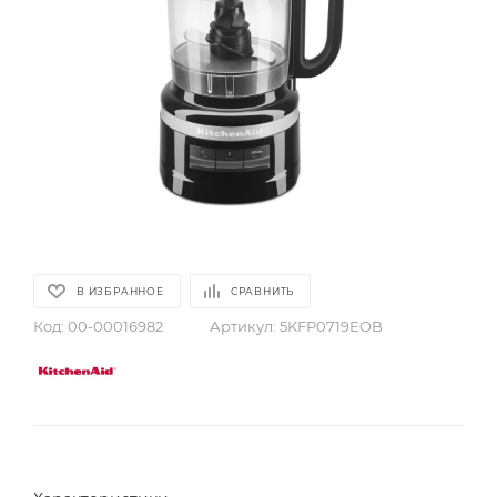
В ИЗБРАННОЕ
СРАВНИТЬ
Код:
00-00016982
Артикул:
5KFP0719EOB