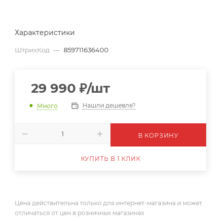
Характеристики
ШтрихКод
—
859711636400
29 990
₽
/шт
Нашли дешевле?
Много
В КОРЗИНУ
КУПИТЬ В 1 КЛИК
Цена действительна только для интернет-магазина и может
отличаться от цен в розничных магазинах