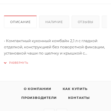
ОПИСАНИЕ
НАЛИЧИЕ
ОТЗЫВЫ
К
• Компактный кухонный комбайн 2,1 л с гладкой
отделкой, конструкцией без поворотной фиксации,
установкой чаши по щелчку и крышкой с
фиксатором
Простая подготовка, использование и очистка
Точная обработка свежих продуктов каждый день
• Светодиодные панели управления с подсветкой и
3 удобными кнопками переключения скорости
О КОМПАНИИ
КАК КУПИТЬ
(низкая, высокая и импульсный режим)
Для точной обработки различных ингредиентов
ПРОИЗВОДИТЕЛИ
КОНТАКТЫ
Для простого использования
• Многофункциональные аксессуары: