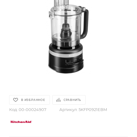
В ИЗБРАННОЕ
СРАВНИТЬ
Код:
00-00024907
Артикул:
5KFP0921EBM