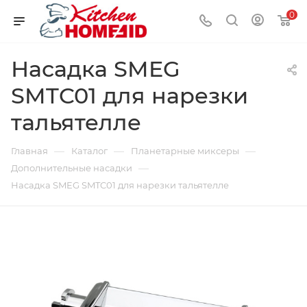
0
Насадка SMEG
SMTC01 для нарезки
тальятелле
—
—
—
Главная
Каталог
Планетарные миксеры
—
Дополнительные насадки
Насадка SMEG SMTC01 для нарезки тальятелле