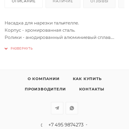
ОПИСАНИЕ
НАЛИЧИЕ
ОТЗЫВЫ
К
Насадка для нарезки тальятелле.
Корпус - хромированная сталь.
Ролики - анодированный алюминиевый сплав.
Нарезка тальятелле 1,5 мм.
Нельзя мыть в посудомоечной машине
Подходит для планетарного миксера
SMF01/02/03/13…
О КОМПАНИИ
КАК КУПИТЬ
ПРОИЗВОДИТЕЛИ
КОНТАКТЫ
+7 495 9874273