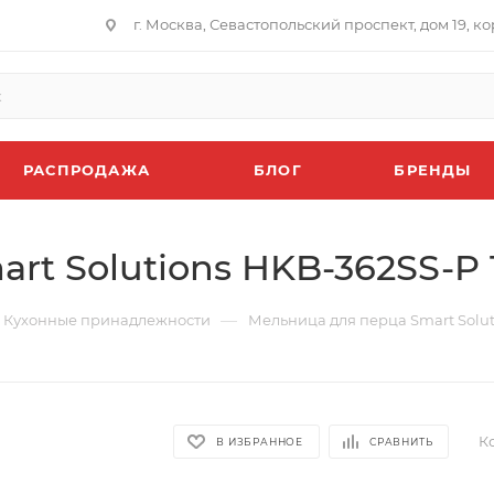
г. Москва, Севастопольский проспект, дом 19, кор
РАСПРОДАЖА
БЛОГ
БРЕНДЫ
t Solutions HKB-362SS-P 1
—
Кухонные принадлежности
Мельница для перца Smart Soluti
Ко
В ИЗБРАННОЕ
СРАВНИТЬ