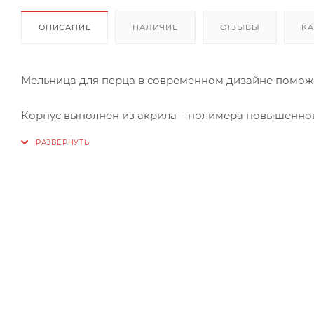
ОПИСАНИЕ
НАЛИЧИЕ
ОТЗЫВЫ
КА
Мельница для перца в современном дизайне поможет
Корпус выполнен из акрила – полимера повышенной
Износостойкие жернова из качественной керамики 
мельниц производится на заводе Holar, известном в