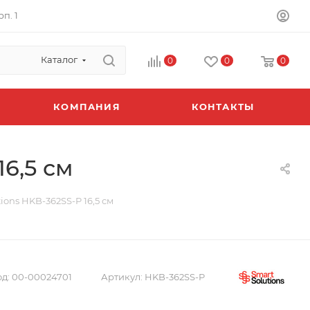
п. 1
Каталог
0
0
0
КОМПАНИЯ
КОНТАКТЫ
6,5 см
ons HKB-362SS-P 16,5 см
д:
00-00024701
Артикул:
HKB-362SS-P