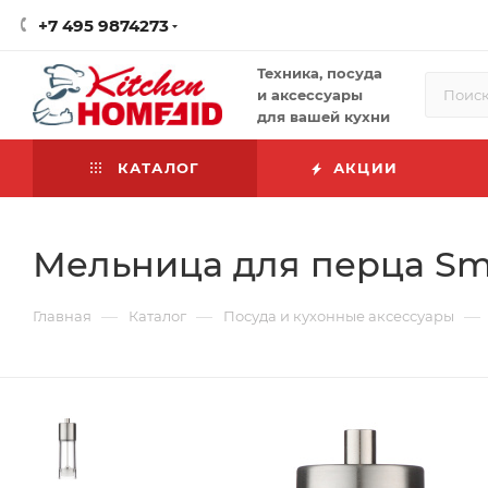
+7 495 9874273
Техника, посуда
и аксессуары
для вашей кухни
КАТАЛОГ
АКЦИИ
Мельница для перца Smar
—
—
—
Главная
Каталог
Посуда и кухонные аксессуары