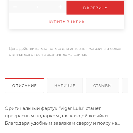
В КОРЗИНУ
КУПИТЬ В 1 КЛИК
Цена действительна только для интернет-магазина и может
отличаться от цен в розничных магазинах
ОПИСАНИЕ
НАЛИЧИЕ
ОТЗЫВЫ
К
Оригинальный фартук "Vigar Lulu" станет
прекрасным подарком для каждой хозяйки.
Благодаря удобным завязкам сверху и поясу на
талии, он будет отлично облегать фигуру. Материал