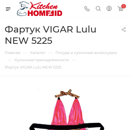
0
Фартук VIGAR Lulu
NEW 5225
—
—
Главная
Каталог
Посуда и кухонные аксессуары
—
—
Кухонные принадлежности
Фартук VIGAR Lulu NEW 5225