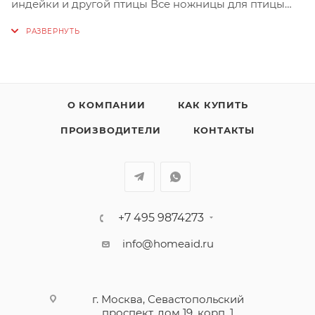
индейки и другой птицы Все ножницы для птицы
ZWILLING отличаются необычайной прочностью и
обеспечивают оптимальную передачу энергии.
Дробилка для костей и зазубренная кромка
позволяют подавать мясо птицы равными
порциями
О КОМПАНИИ
КАК КУПИТЬ
ПРОИЗВОДИТЕЛИ
КОНТАКТЫ
После резки следует смывать водой остатки
продуктов с режущих кромок и лезвий и вытирать
насухо. Следует периодически смазывать отверстие
для винта и промежуточную область маслом.
Использовать только по назначению! Хранить в
+7 495 9874273
недоступном для детей месте.
info@homeaid.ru
г. Москва, Севастопольский
проспект, дом 19, корп. 1