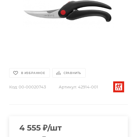
В ИЗБРАННОЕ
СРАВНИТЬ
Код:
00-00020743
Артикул:
42914-001
4 555
₽
/шт