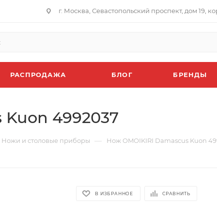
г. Москва, Севастопольский проспект, дом 19, кор
РАСПРОДАЖА
БЛОГ
БРЕНДЫ
 Kuon 4992037
—
Ножи и столовые приборы
Нож OMOIKIRI Damascus Kuon 49
В ИЗБРАННОЕ
СРАВНИТЬ