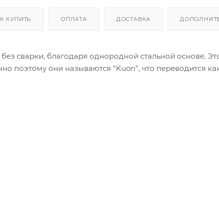
К КУПИТЬ
ОПЛАТА
ДОСТАВКА
ДОПОЛНИТ
 без сварки, благодаря однородной стальной основе. Эт
но поэтому они называются “Kuon”, что переводится ка
 вставки из эпоксидной смолы, переливающегося синего цвет
а (утолщенной части узлов деревьев с повышенной про