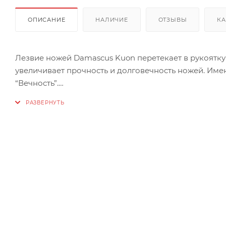
ОПИСАНИЕ
НАЛИЧИЕ
ОТЗЫВЫ
КА
Лезвие ножей Damascus Kuon перетекает в рукоятку
увеличивает прочность и долговечность ножей. Имен
“Вечность”.
​​​​​​​Рукоятка состоит из двух частей: декоративной
деревянной основы, выполненной из березового кап
Длина клинка - 127 мм