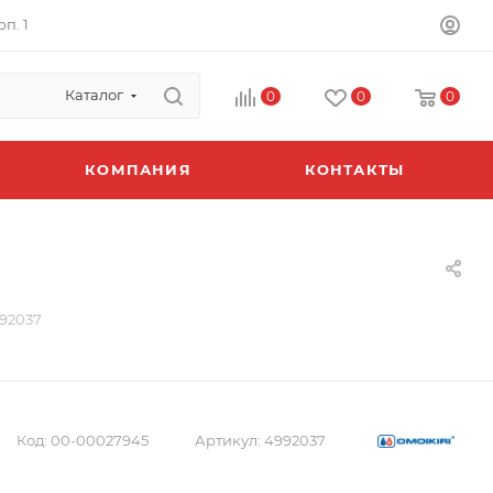
п. 1
Каталог
0
0
0
КОМПАНИЯ
КОНТАКТЫ
92037
Код:
00-00027945
Артикул:
4992037