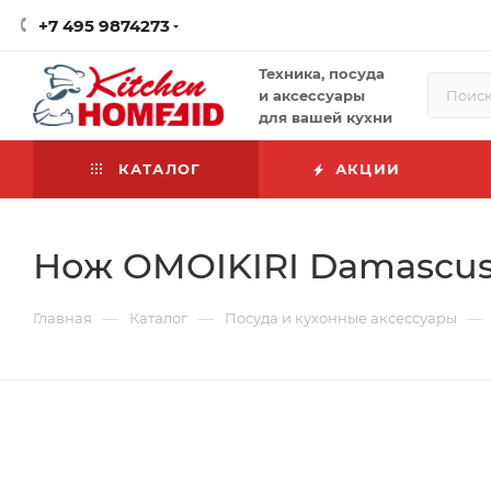
+7 495 9874273
Техника, посуда
и аксессуары
для вашей кухни
КАТАЛОГ
АКЦИИ
Нож OMOIKIRI Damascus
—
—
—
Главная
Каталог
Посуда и кухонные аксессуары