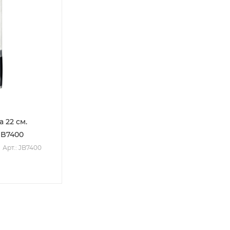
 22 см.
 JB7400
Арт.: JB7400