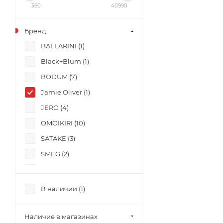
360
40990
Бренд
BALLARINI (
1
)
Black+Blum (
1
)
BODUM (
7
)
Jamie Oliver (
1
)
JERO (
4
)
OMOIKIRI (
10
)
SATAKE (
3
)
SMEG (
2
)
VIGAR (
1
)
ZWILLING (
1
)
В наличии (
1
)
Наличие в магазинах