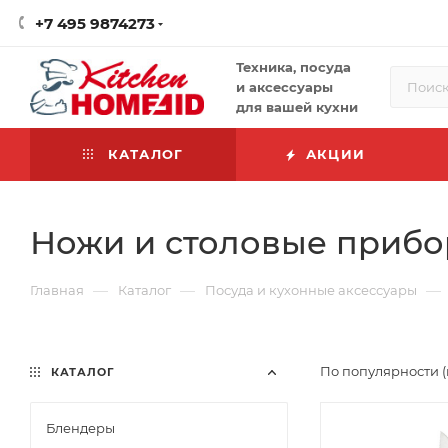
+7 495 9874273
Техника, посуда
и аксессуары
для вашей кухни
КАТАЛОГ
АКЦИИ
Ножи и столовые приб
—
—
—
Главная
Каталог
Посуда и кухонные аксессуары
По популярности (
КАТАЛОГ
Блендеры