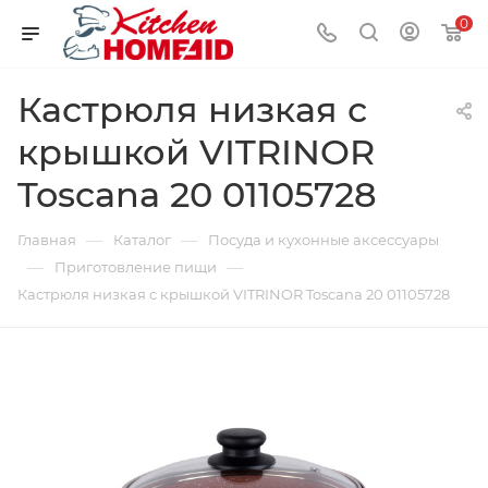
0
Кастрюля низкая с
крышкой VITRINOR
Toscana 20 01105728
—
—
Главная
Каталог
Посуда и кухонные аксессуары
—
—
Приготовление пищи
Кастрюля низкая с крышкой VITRINOR Toscana 20 01105728