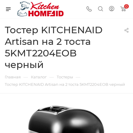
0
Тостер KITCHENAID
Artisan на 2 тоста
5KMT2204EOB
черный
—
—
—
Главная
Каталог
Тостеры
Тостер KITCHENAID Artisan на 2 тоста 5KMT2204EOB черный