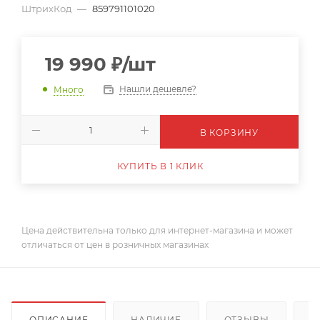
ШтрихКод
—
859791101020
19 990
₽
/шт
Нашли дешевле?
Много
В КОРЗИНУ
КУПИТЬ В 1 КЛИК
Цена действительна только для интернет-магазина и может
отличаться от цен в розничных магазинах
ОПИСАНИЕ
НАЛИЧИЕ
ОТЗЫВЫ
К