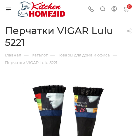
0
Перчатки VIGAR Lulu
5221
—
—
—
Главная
Каталог
Товары для дома и офиса
Перчатки VIGAR Lulu 5221