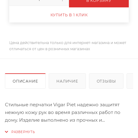
В КОРЗИНУ
КУПИТЬ В 1 КЛИК
Цена действительна только для интернет-магазина и может
отличаться от цен в розничных магазинах
ОПИСАНИЕ
НАЛИЧИЕ
ОТЗЫВЫ
К
Стильные перчатки Vigar Piet надежно защитят
нежную кожу рук во время различных работ по
дому. Изделие выполнено из прочных и
долговечных материалов. Рифленая поверхность в
области пальцев позволит крепко удерживать