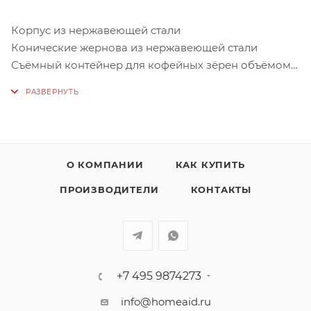
Корпус из нержавеющей стали
Конические жернова из нержавеющей стали
Съёмный контейнер для кофейных зёрен объёмом
300 гр
Регулировка степени помола: 15 ступеней
Регулировка количества: до 10 порций
Лёгкий доступ к измельчителю для очистки и ухода
Защита от попадания камней
О КОМПАНИИ
КАК КУПИТЬ
Цифровое управление со светодиодным дисплеем
Мощность: 150 Вт
ПРОИЗВОДИТЕЛИ
КОНТАКТЫ
Контейнер для кофейного порошка с защитой
аромата объёмом 150 гр
+7 495 9874273
info@homeaid.ru