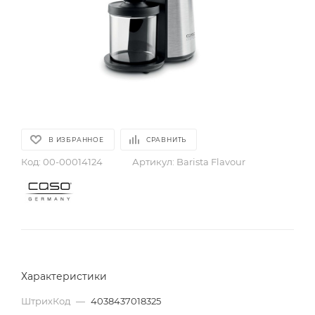
В ИЗБРАННОЕ
СРАВНИТЬ
Код:
00-00014124
Артикул:
Barista Flavour
Характеристики
ШтрихКод
—
4038437018325