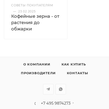
Мощность: 150 Вт
СОВЕТЫ ПОКУПАТЕЛЯМ
Кнопка вкл/выкл
—
23.02.2025
Регулировка степени помола - 15 макро 50 микро
Кофейные зерна - от
Доступные степени помола - Супертонкий, тонкий,
растения до
средний (SUPERFINE, FINE, MEDIUM)
обжарки
Помол для эспрессо - одинарный/двойной
Ручные функции
Держатель портафильтра
Дозирующая воронка ⌀58 мм
Номинальная мощность 150 Вт
Напряжение 220-240 В
О КОМПАНИИ
КАК КУПИТЬ
Частота тока 50/60 Гц
ПРОИЗВОДИТЕЛИ
КОНТАКТЫ
Длина кабеля 100 см
+7 495 9874273